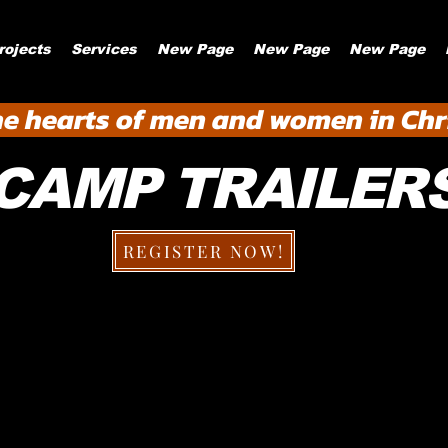
rojects
Services
New Page
New Page
New Page
he hearts of men and women in Chri
CAMP TRAILER
REGISTER NOW!