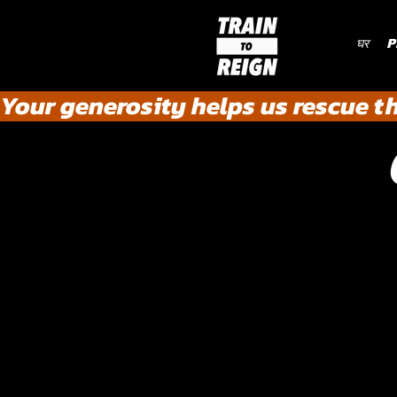
घर
P
Your generosity helps us rescue t