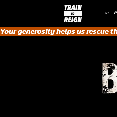
घर
P
Your generosity helps us rescue t