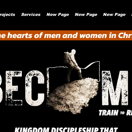
rojects
Services
New Page
New Page
New Page
he hearts of men and women in Chri