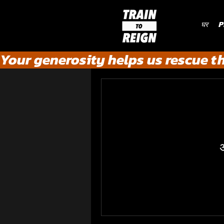
घर
P
Your generosity helps us rescue t
अ