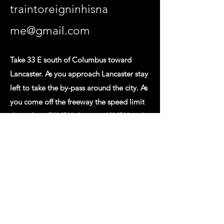
traintoreigninhisna
me@gmail.com
Take 33 E south of Columbus toward
Lancaster. As you approach Lancaster stay
left to take the by-pass around the city. As
you come off the freeway the speed limit
drops from 70MPH down to 60MPH and
you will pass a little town called Sugar
Grove. You will then see a Sunoco Station
on the right. 1 mile past the Sunoco
station turn right (sharp right) onto County
Rd. 34/ Buena Vista Rd. There will be a
green Eagle Wings sign here indicating to
turn right onto 34. Stay on 34/Buena Vista