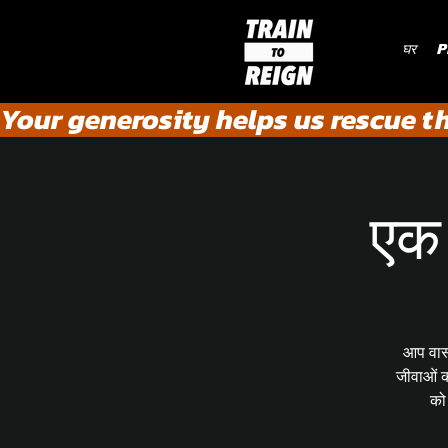
घर
P
Your generosity helps us rescue t
एक 
आप वास्
जीवाओं क
को 