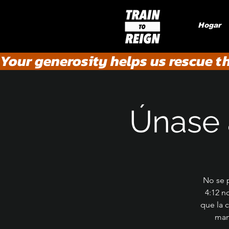
Hogar
Your generosity helps us rescue t
Únase 
No se p
4:12 n
que la c
man