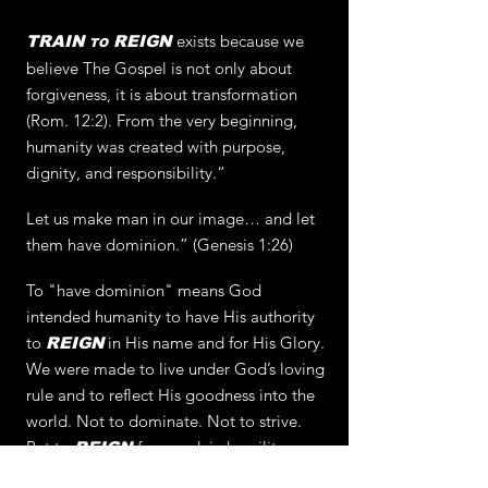
exists because we
TRAIN
REIGN
TO
believe The Gospel is not only about
forgiveness, it is about transformation
(Rom. 12:2). From the very beginning,
humanity was created with purpose,
dignity, and responsibility.“
Let us make man in our image… and let
them have dominion.” (Genesis 1:26)
To "have dominion" means God
intended humanity to have His authority
to
in His name and for His Glory.
REIGN
We were made to live under God’s loving
rule and to reflect His goodness into the
world. Not to dominate. Not to strive.
But to
for good, in humility,
REIGN
wisdom, and love.