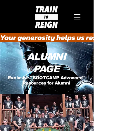
Your generosity helps us rescue the he
ALUMNI
PAGE
Exclusive "BOOTCAMP Advanced"
Resources for Alumni