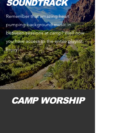
SOUNDTRACK
Remember that amazing heart
pumping background music in
between sessions at camp? Well now
you have access to the entire playlist.
Enjoy!
CAMP WORSHIP