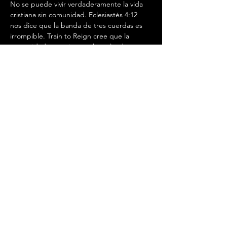
No se puede vivir verdaderamente la vida 
cristiana sin comunidad. Eclesiastés 4:12 
nos dice que la banda de tres cuerdas es 
irrompible. Train to Reign cree que la 
comunidad auténtica es el catalizador para 
la formación espiritual y para mantener a 
raya al enemigo. Haga clic aquí para unirse 
a un grupo hoy.
Compartir este evento
trentoreigninhisname@gmail.com
©2022 por Train To Reign.