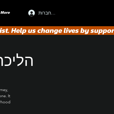
להתחברות
More
st. Help us change lives by suppor
הליכה
rney,
ne. It
erhood