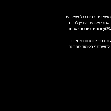
ך משאבים רבים ככל שאלוהים 
לם לרדוף אחרי אלוהים ועדיין להיות 
בשבועות הקרובים מאט פופוביץ&#39; וסטיב פורטר יארחו 
q; מאת ג&#39;ון אלדרידג&#39;. לאלו מכם שזה עתה סיימו ומחנה מתקדם 
להשתתף בלימוד ספר זה, 