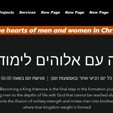
rojects
Services
New Page
New Page
New Page
he hearts of men and women in Chri
 עם אלוהים לימוד
כל יום רביעי אחר (באמצעות זום)
  |  
פגישת זום בשעה 06:00
Becoming a King Intensive is the final step in the formation jou
ng men to the depths of life with God that cannot be reached alo
onts the illusion of solitary strength and invites men into broth
where true kingdom weight is formed.