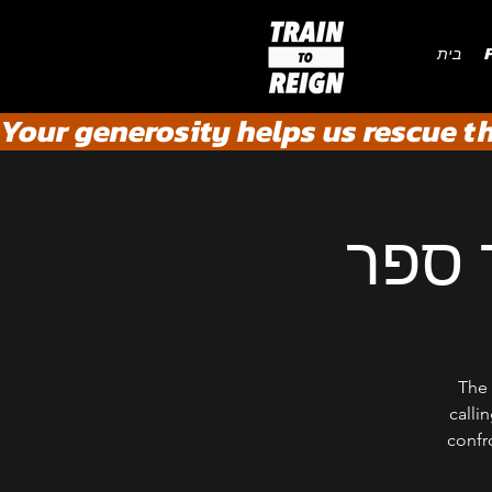
P
בית
Your generosity helps us rescue t
 ספר
The 
calli
confr