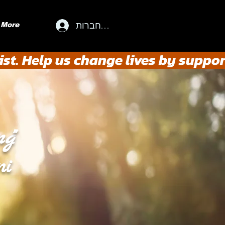
להתחברות
More
st. Help us change lives by suppor
ng
"
ni