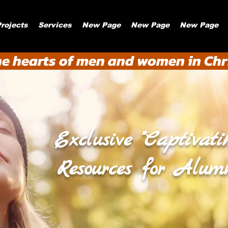
rojects
Services
New Page
New Page
New Page
he hearts of men and women in Chri
Exclusive "
Captivati
Resources
for Alum