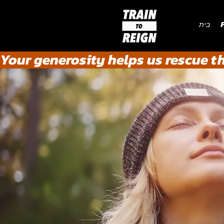
P
בית
Your generosity helps us rescue t