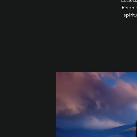
Ecclési
Reign 
spirit