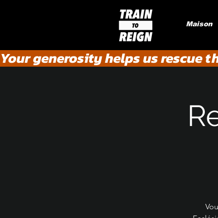
Maison
Your generosity helps us rescue t
Re
Vou