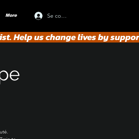
Se connecter
More
st. Help us change lives by suppor
upe
uté.