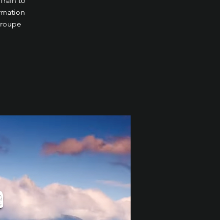
Train to
rmation
 groupe