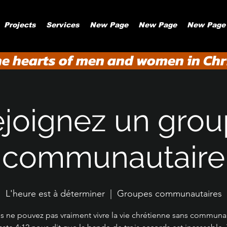
Projects
Services
New Page
New Page
New Page
he hearts of men and women in Chri
joignez un gro
communautaire
L'heure est à déterminer
  |  
Groupes communautaires
s ne pouvez pas vraiment vivre la vie chrétienne sans communa