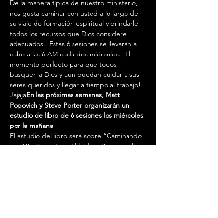
De la manera típica de nuestro ministerio, 
nos gusta caminar con usted a lo largo de 
su viaje de formación espiritual y brindarle 
todos los recursos que Dios considere 
adecuados.
. Estas 6 sesiones se llevarán a 
cabo a las 6 AM cada dos miércoles. ¡El 
momento perfecto para que todos 
busquen a Dios y aún puedan cuidar a sus 
seres queridos y llegar a tiempo al trabajo! 
Jajaja
En las próximas semanas, Matt 
Popovich y Steve Porter organizarán un 
estudio de libro de 6 sesiones los miércoles 
por la mañana.
El estudio del libro será sobre “Caminando 
con Dios” por John Eldridge. Para aquellos 
de ustedes que acaban de completar un 
Campamento Avanzado y para aquellos 
que planean asistir a un Campamento 
Avanzado próximo, este es el libro perfecto 
para ustedes. Si está interesado en asistir a 
este estudio de libro, haga clic en el 
siguiente enlace para registrarse.