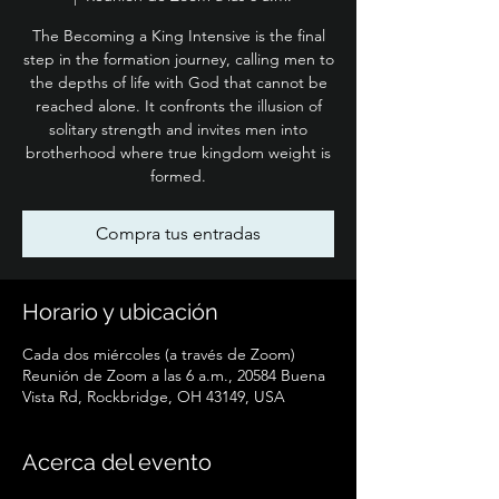
The Becoming a King Intensive is the final
step in the formation journey, calling men to
the depths of life with God that cannot be
reached alone. It confronts the illusion of
solitary strength and invites men into
brotherhood where true kingdom weight is
formed.
Compra tus entradas
Horario y ubicación
Cada dos miércoles (a través de Zoom)
Reunión de Zoom a las 6 a.m., 20584 Buena
Vista Rd, Rockbridge, OH 43149, USA
Acerca del evento